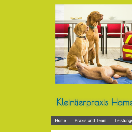
Springe
zum
Inhalt
Kleintierpraxis Ham
Home
Praxis und Team
Leistung